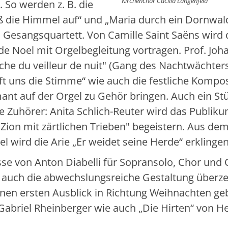
Kirchenchor Cäcilia Langenfeld
So werden z. B. die
ß die Himmel auf“ und „Maria durch ein Dornwal
 Gesangsquartett. Von Camille Saint Saëns wird 
 de Noel mit Orgelbegleitung vortragen. Prof. Jo
che du veilleur de nuit" (Gang des Nachtwächters
t uns die Stimme“ wie auch die festliche Kompos
mant auf der Orgel zu Gehör bringen. Auch ein St
Zuhörer: Anita Schlich-Reuter wird das Publikum
 Zion mit zärtlichen Trieben" begeistern. Aus de
l wird die Arie „Er weidet seine Herde“ erklingen
se von Anton Diabelli für Sopransolo, Chor und 
e auch die abwechslungsreiche Gestaltung überze
nen ersten Ausblick in Richtung Weihnachten ge
Gabriel Rheinberger wie auch „Die Hirten“ von H