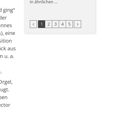
in ähnlichen ...
d ging“
der
Vorherige Seite
Nächste Seite
1
2
3
4
5
hannes
), eine
ition
ück aus
 u. a.
m
.
Orgel,
ugt.
ben
ector