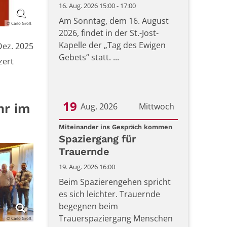
16. Aug. 2026 15:00 - 17:00
Am Sonntag, dem 16. August
© Carlo Groß
2026, findet in der St.-Jost-
Kapelle der „Tag des Ewigen
Dez. 2025
Gebets“ statt. ...
w. Nummer:
zert
19
hr im
Aug. 2026
Mittwoch
:
Datum: 19. August 2026
Miteinander ins Gespräch kommen
Spaziergang für
Trauernde
19. Aug. 2026 16:00
Beim Spazierengehen spricht
es sich leichter. Trauernde
begegnen beim
Trauerspaziergang Menschen
© Carlo Groß