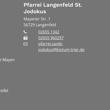
Pfarrei Langenfeld St.
Jodokus
Mayener Str. 1
56729
Langenfeld
02655 1342
02655 960297
pfarrei.sankt-
jodokus@bistum-trier.de
te Mayen
.
eifel