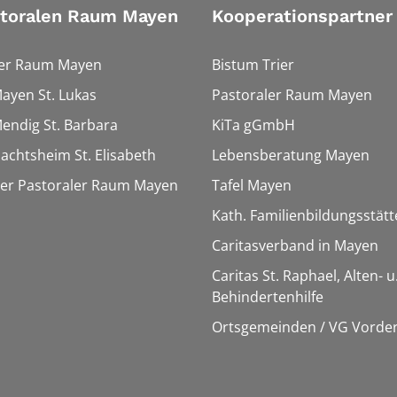
storalen Raum Mayen
Kooperationspartner
ler Raum Mayen
Bistum Trier
Mayen St. Lukas
Pastoraler Raum Mayen
Mendig St. Barbara
KiTa gGmbH
Nachtsheim St. Elisabeth
Lebensberatung Mayen
ter Pastoraler Raum Mayen
Tafel Mayen
Kath. Familienbildungsstät
Caritasverband in Mayen
Caritas St. Raphael, Alten- u
Behindertenhilfe
Ortsgemeinden / VG Vorder