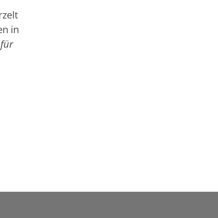
rzelt
en in
für