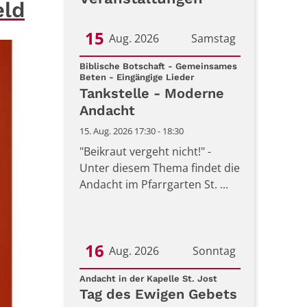
eld
15
Aug. 2026
Samstag
Datum: 15. August 2026
Biblische Botschaft - Gemeinsames
:
Beten - Eingängige Lieder
Tankstelle - Moderne
Andacht
15. Aug. 2026 17:30 - 18:30
"Beikraut vergeht nicht!" -
Unter diesem Thema findet die
Andacht im Pfarrgarten St. ...
16
Aug. 2026
Sonntag
:
Datum: 16. August 2026
Andacht in der Kapelle St. Jost
Tag des Ewigen Gebets