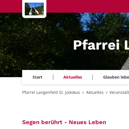
Zum Inhalt springen
Pfarrei
Start
Aktuelles
Glauben leb
Pfarrei Langenfeld St. Jodokus
Aktuelles
Veranstal
:
Segen berührt - Neues Leben