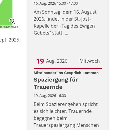
16. Aug. 2026 15:00 - 17:00
Am Sonntag, dem 16. August
2026, findet in der St.-Jost-
Kapelle der „Tag des Ewigen
aler Raum Mayen
Gebets“ statt. ...
ept. 2025
19
Aug. 2026
Mittwoch
:
Datum: 19. August 2026
Miteinander ins Gespräch kommen
Spaziergang für
Trauernde
19. Aug. 2026 16:00
Beim Spazierengehen spricht
es sich leichter. Trauernde
begegnen beim
Trauerspaziergang Menschen