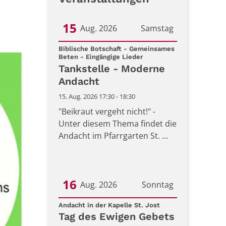
15
Aug. 2026
Samstag
Datum: 15. August 2026
Biblische Botschaft - Gemeinsames
:
Beten - Eingängige Lieder
Tankstelle - Moderne
Andacht
15. Aug. 2026 17:30 - 18:30
"Beikraut vergeht nicht!" -
Unter diesem Thema findet die
Andacht im Pfarrgarten St. ...
16
Aug. 2026
Sonntag
:
Datum: 16. August 2026
Andacht in der Kapelle St. Jost
Tag des Ewigen Gebets