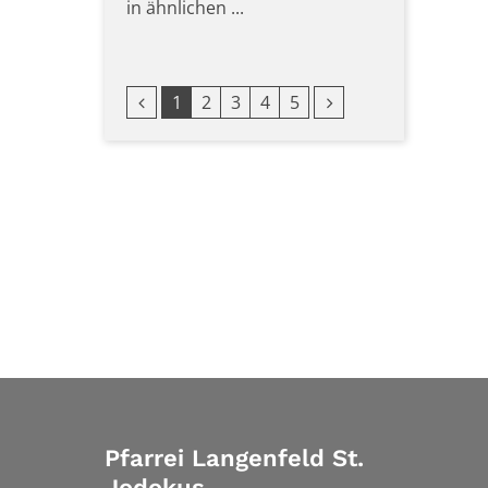
in ähnlichen ...
Vorherige Seite
Nächste Seite
1
2
3
4
5
Pfarrei Langenfeld St.
Jodokus