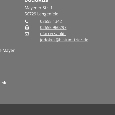
Mayener Str. 1
56729
Langenfeld
02655 1342
02655 960297
pfarrei.sankt-
jodokus@bistum-trier.de
te Mayen
.
eifel