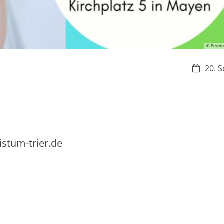
© Pastor
Datum:
20. S
stum-trier.de