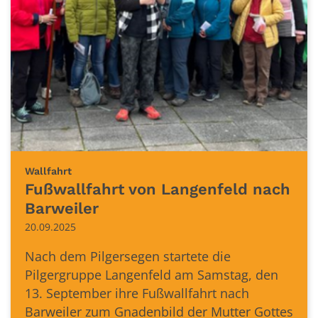
:
Wallfahrt
Fußwallfahrt von Langenfeld nach
Barweiler
20.09.2025
Nach dem Pilgersegen startete die
Pilgergruppe Langenfeld am Samstag, den
13. September ihre Fußwallfahrt nach
Barweiler zum Gnadenbild der Mutter Gottes