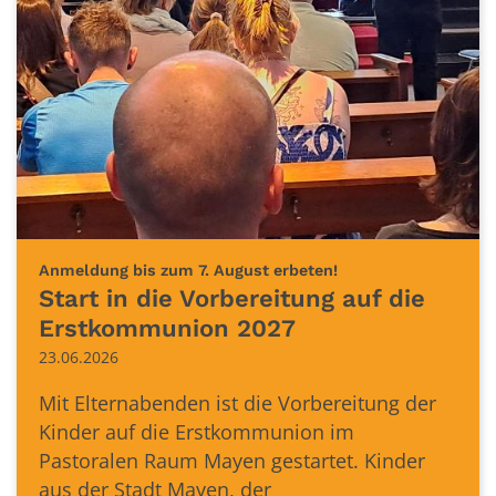
:
Anmeldung bis zum 7. August erbeten!
Start in die Vorbereitung auf die
Erstkommunion 2027
23.06.2026
Mit Elternabenden ist die Vorbereitung der
Kinder auf die Erstkommunion im
Pastoralen Raum Mayen gestartet. Kinder
aus der Stadt Mayen, der