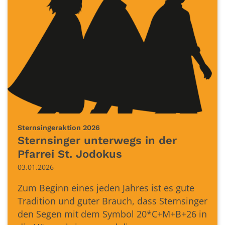
:
Sternsingeraktion 2026
Sternsinger unterwegs in der
Pfarrei St. Jodokus
03.01.2026
Zum Beginn eines jeden Jahres ist es gute
Tradition und guter Brauch, dass Sternsinger
den Segen mit dem Symbol 20*C+M+B+26 in