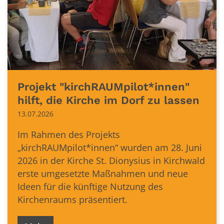
Projekt "kirchRAUMpilot*innen"
hilft, die Kirche im Dorf zu lassen
13.07.2026
Im Rahmen des Projekts
„kirchRAUMpilot*innen“ wurden am 28. Juni
2026 in der Kirche St. Dionysius in Kirchwald
erste umgesetzte Maßnahmen und neue
Ideen für die künftige Nutzung des
Kirchenraums präsentiert.