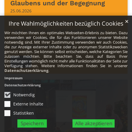
Glaubens und der Begegnung
25.06.2026
✕
Das Fronleichnamsfest findet nicht nur 60
Ihre Wahlmöglichkeiten bezüglich Cookies
Tage nach Ostern statt sondern für die
Wir möchten Ihnen ein optimales Webseiten-Erlebnis zu bieten. Dazu
Pfarrei St. Jodokus seit einigen Jahren an
verwenden wir Cookies, die für das Funktionieren unserer Website
notwendig sind. Mit Ihrer Zustimmung verwenden wir auch Cookies,
dem Wallfahrtsort St. Jost.
die zur Anzeige externer Inhalte oder zu anonymen Statistikzwecken
genutzt werden. Sie können selbst entscheiden, welche Kategorien Sie
zulassen möchten. Bitte beachten Sie, dass auf Basis Ihrer
Mehr
Einstellungen womöglich nicht mehr alle Funktionalitäten der Seite zur
Verfügung stehen. Weitere Informationen finden Sie in unserer
Datenschutzerklärung
.
Impressum
Datenschutzerklärung
Notwendig
Externe Inhalte
Statistiken
Speichern
Alle akzeptieren