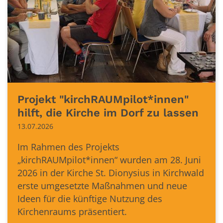
Projekt "kirchRAUMpilot*innen"
hilft, die Kirche im Dorf zu lassen
13.07.2026
Im Rahmen des Projekts
„kirchRAUMpilot*innen“ wurden am 28. Juni
2026 in der Kirche St. Dionysius in Kirchwald
erste umgesetzte Maßnahmen und neue
Ideen für die künftige Nutzung des
Kirchenraums präsentiert.