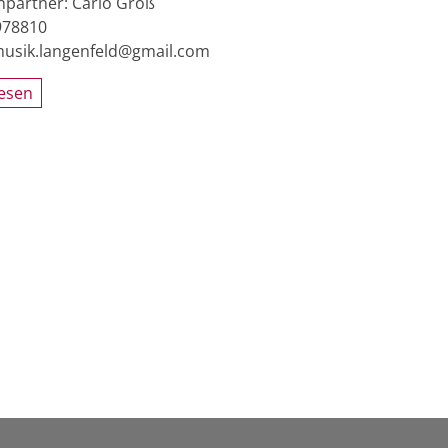
partner: Carlo Groß
978810
musik.langenfeld@gmail.com
lesen