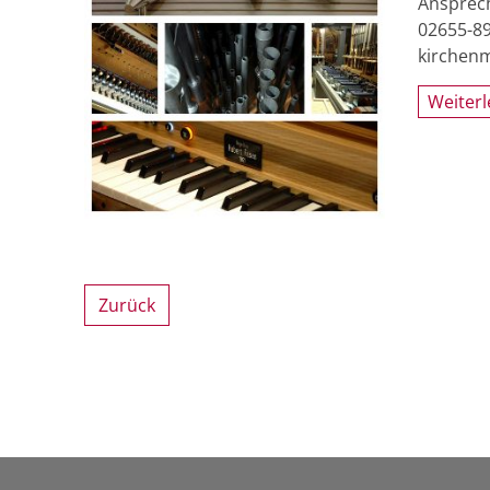
Ansprech
02655-8
kirchen
Weiter
Zurück