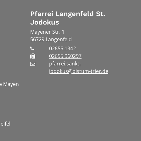
Pfarrei Langenfeld St.
Jodokus
Mayener Str. 1
56729
Langenfeld
02655 1342
02655 960297
pfarrei.sankt-
jodokus@bistum-trier.de
te Mayen
.
eifel