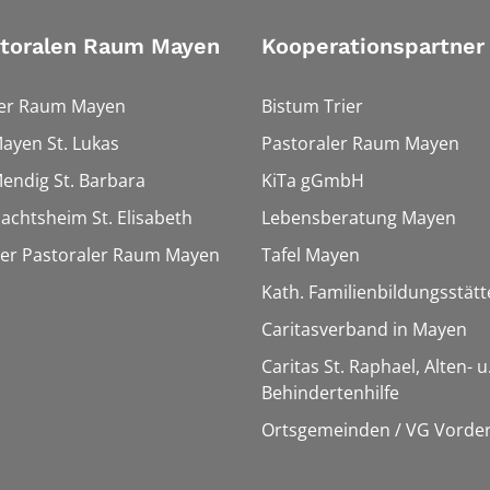
storalen Raum Mayen
Kooperationspartner
ler Raum Mayen
Bistum Trier
Mayen St. Lukas
Pastoraler Raum Mayen
Mendig St. Barbara
KiTa gGmbH
Nachtsheim St. Elisabeth
Lebensberatung Mayen
ter Pastoraler Raum Mayen
Tafel Mayen
Kath. Familienbildungsstät
Caritasverband in Mayen
Caritas St. Raphael, Alten- u
Behindertenhilfe
Ortsgemeinden / VG Vorder