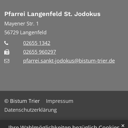
Pfarrei Langenfeld St. Jodokus
Mayener Str. 1
56729
Langenfeld
02655 1342
02655 960297
pfarrei.sankt-jodokus@bistum-trier.de
© Bistum Trier
Impressum
Datenschutzerklärung
✕
Ihre Wahlmöglichkeiten bezüglich Cookies