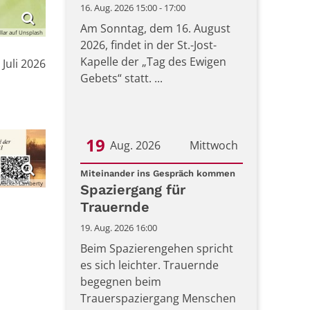
16. Aug. 2026 15:00 - 17:00
Am Sonntag, dem 16. August
llar auf Unsplash
2026, findet in der St.-Jost-
Kapelle der „Tag des Ewigen
m:
. Juli 2026
Gebets“ statt. ...
19
Aug. 2026
Mittwoch
:
Datum: 19. August 2026
Miteinander ins Gespräch kommen
Möckel-Lamberty
Spaziergang für
Trauernde
19. Aug. 2026 16:00
Beim Spazierengehen spricht
es sich leichter. Trauernde
begegnen beim
Trauerspaziergang Menschen