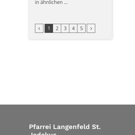
in ähnlichen ...
Vorherige Seite
Nächste Seite
1
2
3
4
5
Pfarrei Langenfeld St.
Jodokus