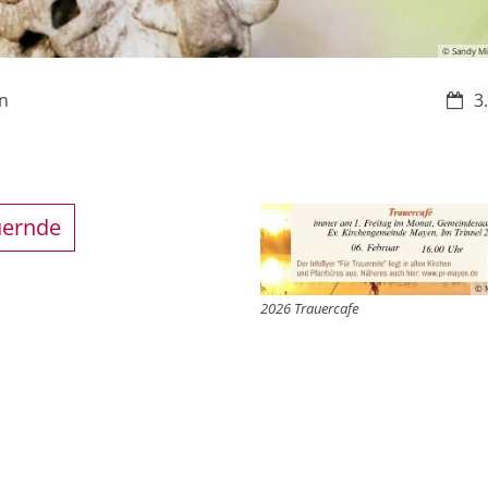
© Sandy Mi
Datu
n
3
uernde
© 
2026 Trauercafe