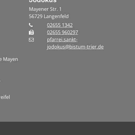
Mayener Str. 1
56729
Langenfeld
02655 1342
02655 960297
pfarrei.sankt-
jodokus@bistum-trier.de
te Mayen
.
eifel