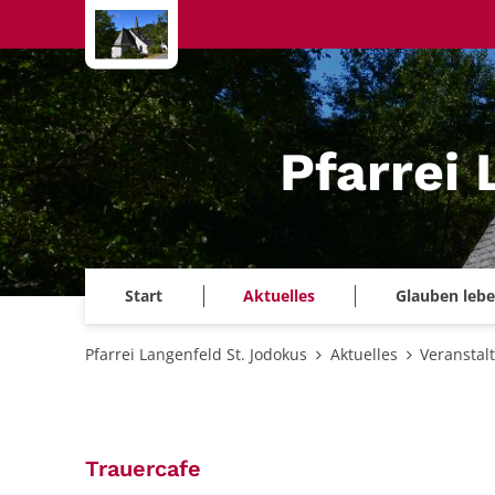
Zum Inhalt springen
Pfarrei
Start
Aktuelles
Glauben leb
Pfarrei Langenfeld St. Jodokus
Aktuelles
Veranstal
:
Trauercafe