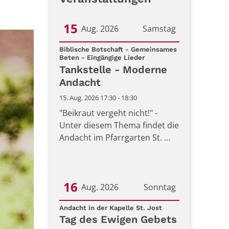
15
Aug. 2026
Samstag
Datum: 15. August 2026
Biblische Botschaft - Gemeinsames
:
Beten - Eingängige Lieder
Tankstelle - Moderne
Andacht
15. Aug. 2026 17:30 - 18:30
"Beikraut vergeht nicht!" -
Unter diesem Thema findet die
Andacht im Pfarrgarten St. ...
16
Aug. 2026
Sonntag
:
Datum: 16. August 2026
Andacht in der Kapelle St. Jost
Tag des Ewigen Gebets