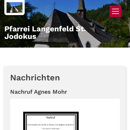
Zum Inhalt springen
Pfarrei Langenfeld St.
Jodokus
Nachrichten
Nachruf Agnes Mohr