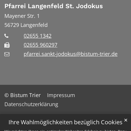
Pfarrei Langenfeld St. Jodokus
Mayener Str. 1
56729
Langenfeld
02655 1342
02655 960297
pfarrei.sankt-jodokus@bistum-trier.de
© Bistum Trier
Impressum
Datenschutzerklärung
✕
Ihre Wahlmöglichkeiten bezüglich Cookies