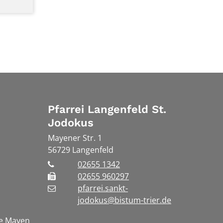
Pfarrei Langenfeld St.
Jodokus
Mayener Str. 1
56729
Langenfeld
02655 1342
02655 960297
pfarrei.sankt-
jodokus@bistum-trier.de
te Mayen