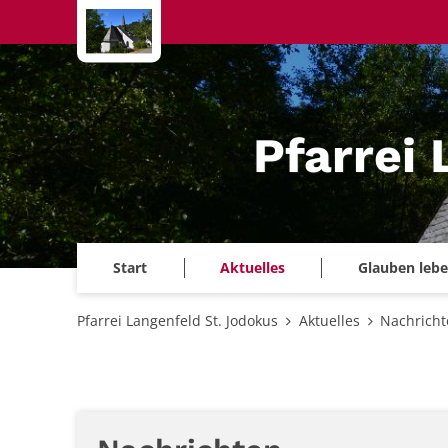
Zum Inhalt springen
Pfarrei
Start
Aktuelles
Glauben leb
Pfarrei Langenfeld St. Jodokus
Aktuelles
Nachricht